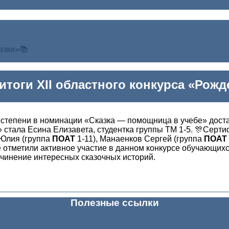
азки»📚
тоги XII областного конкурса «Рожд
2 степени в номинации «Сказка — помощница в учебе» дост
 стала Есина Елизавета, студентка группы ТМ 1-5. 🎊Серт
 Юлия (группа
ПОАТ
1-11), Манаенков Сергей (группа
ПОАТ
е отметили активное участие в данном конкурсе обучающих
очинение интересных сказочных историй.
Полезные ссылки