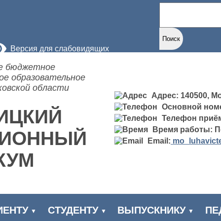
Найти:
Версия для слабовидящих
е бюджетное
ое образовательное
ковской области
Адрес: 140500, Мо
Основной ном
ИЦКИЙ
Телефон приё
Время работы: По
ЦИОННЫЙ
Email:
mo_luhavict
КУМ
ИЕНТУ
СТУДЕНТУ
ВЫПУСКНИКУ
ПЕ
▼
▼
▼