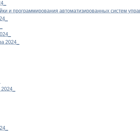
24_
ойки и программирования автоматизированных систем упра
024_
_
2024_
ра 2024_
_
 2024_
024_