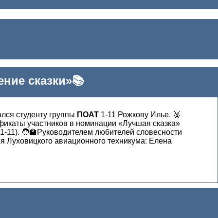
ение сказки»📚
ался студенту группы
ПОАТ
1-11 Рожкову Илье. 🥈
ификаты участников в номинации «Лучшая сказка»
1-11). 🧑‍🏫Руководителем любителей словесности
ся Луховицкого авиационного техникума: Елена