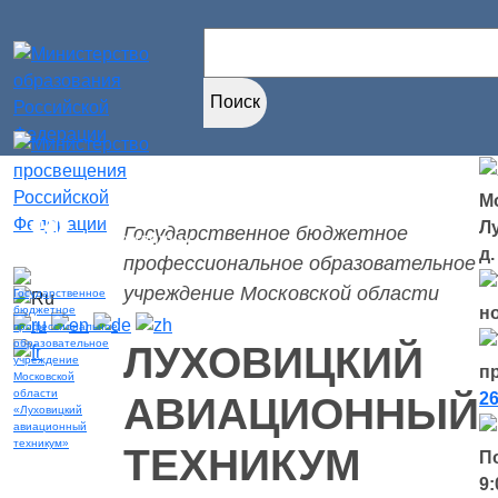
Найти:
Мо
Версия для
Л
Государственное бюджетное
слабовидящих
д.
профессиональное образовательное
учреждение Московской области
н
ЛУХОВИЦКИЙ
п
26
АВИАЦИОННЫЙ
ТЕХНИКУМ
П
9: