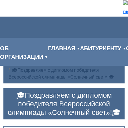
m
ОБ
ГЛАВНАЯ
АБИТУРИЕНТУ
▼
▼
ОРГАНИЗАЦИИ
▼
Главная
Новости
🎓Поздравляем с дипломом победителя
Всероссийской олимпиады «Солнечный свет»!🎓
🎓Поздравляем с дипломом
победителя Всероссийской
олимпиады «Солнечный свет»!🎓