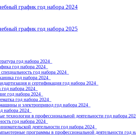
чебный график год набора 2024
чебный график год набора 2025
ратура год набора 2024_
фика год набора 2024_
 специальность год набора 2024_
ханика год набора 2024_
андартизация и сертификация год набора 2024_
 год набора 2024_
ие год набора 2024_
ематка год набора 2024_
 машины и электропривод год набора 2024_
од набора 2024_
е технологии в профессиональной деятельности год набора 202
ность год набора 2024_
инимательской деятельности год набора 2024_
мпьютерные программы в профессиональной деятельности год н