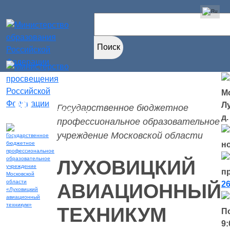
Найти:
Мо
Версия для
Л
Государственное бюджетное
слабовидящих
д.
профессиональное образовательное
учреждение Московской области
н
ЛУХОВИЦКИЙ
п
26
АВИАЦИОННЫЙ
ТЕХНИКУМ
П
9: