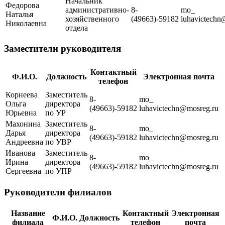
Начальник
Федорова
административно-
8-
mo_​
Наталья
хозяйственного
(49663)-59182
luhavictechn
Николаевна
отдела
Заместители руководителя
Контактный
Ф.И.О.
Должность
Электронная почта
телефон
Корнеева
Заместитель
8-
mo_​
Ольга
директора
(49663)-59182
luhavictechn@mosreg.ru
Юрьевна
по УР
Махонина
Заместитель
8-
mo_​
Дарья
директора
(49663)-59182
luhavictechn@mosreg.ru
Андреевна
по УВР
Иванова
Заместитель
8-
mo_​
Ирина
директора
(49663)-59182
luhavictechn@mosreg.ru
Сергеевна
по УПР
Руководители филиалов
Название
Контактный
Электронная
Ф.И.О.
Должность
филиала
телефон
почта