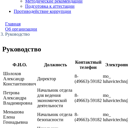
Методические рекомендации
Подготовка к аттестации
Противодействие коррупции
Главная
Об организации
Руководство
Руководство
Контактный
Ф.И.О.
Должность
Электронн
телефон
Шолохов
8-
mo_​
Александр
Директор
(49663)-59182
luhavictechn
Константинович
Начальник отдела
Петрова
для ведения
8-
mo_​
Александра
экономической
(49663)-59182
luhavictechn
Владимировна
деятельности
Меньшова
Начальник отдела
8-
mo_​
Елена
безопасности
(49663)-59182
luhavictechn
Геннадьевна