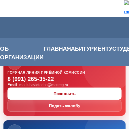
m
1) 265-35-22
ОБ
ГЛАВНАЯ
АБИТУРИЕНТУ
СТУД
ОРГАНИЗАЦИИ
🎓
ГОРЯЧАЯ ЛИНИЯ ПРИЁМНОЙ КОМИССИИ
8 (991) 265-35-22
Email: mo_luhavictechn@mosreg.ru
Позвонить
Подать жалобу