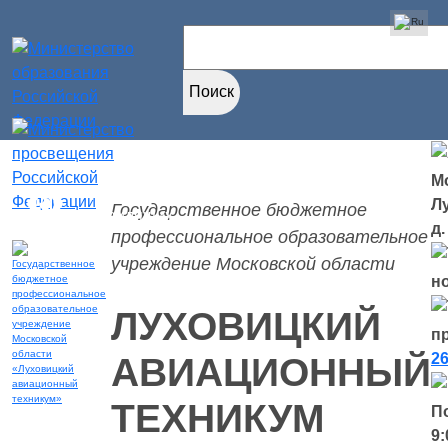
Найти:
Мо
Версия для
Л
Государственное бюджетное
слабовидящих
д.
профессиональное образовательное
учреждение Московской области
н
ЛУХОВИЦКИЙ
п
26
АВИАЦИОННЫЙ
ТЕХНИКУМ
П
9: