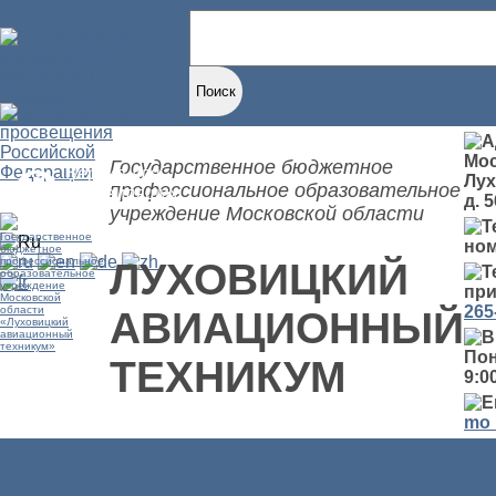
Найти:
Мос
Государственное бюджетное
Версия для
Лух
профессиональное образовательное
слабовидящих
д. 5
учреждение Московской области
но
ЛУХОВИЦКИЙ
при
265
АВИАЦИОННЫЙ
Пон
ТЕХНИКУМ
9:00
mo_