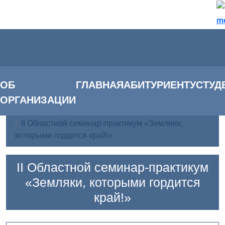
m
ОБ
ГЛАВНАЯ
АБИТУРИЕНТУ
СТУД
ОРГАНИЗАЦИИ
Главная
Новости
II Областной семинар-практикум «Земляки,
которыми гордится край!»
II Областной семинар-практикум
«Земляки, которыми гордится
край!»