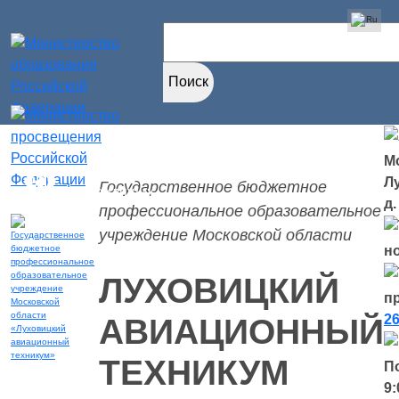
Найти:
Мо
Версия для
Л
Государственное бюджетное
слабовидящих
д.
профессиональное образовательное
учреждение Московской области
н
ЛУХОВИЦКИЙ
п
26
АВИАЦИОННЫЙ
ТЕХНИКУМ
П
9: