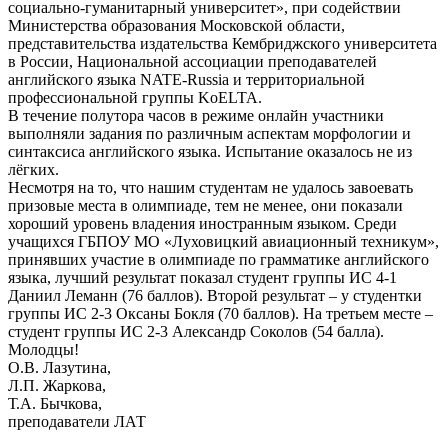
социально-гуманитарный университет», при содействии
Министерства образования Московской области,
представительства издательства Кембриджского университета
в России, Национальной ассоциации преподавателей
английского языка NATE-Russia и территориальной
профессиональной группы KoELTA.
В течение полутора часов в режиме онлайн участники
выполняли задания по различным аспектам морфологии и
синтаксиса английского языка. Испытание оказалось не из
лёгких.
Несмотря на то, что нашим студентам не удалось завоевать
призовые места в олимпиаде, тем не менее, они показали
хороший уровень владения иностранным языком. Среди
учащихся ГБПОУ МО «Луховицкий авиационный техникум»,
принявших участие в олимпиаде по грамматике английского
языка, лучший результат показал студент группы ИС 4-1
Даниил Леманн (76 баллов). Второй результат – у студентки
группы ИС 2-3 Оксаны Бокля (70 баллов). На третьем месте –
студент группы ИС 2-3 Александр Соколов (54 балла).
Молодцы!
О.В. Лазутина,
Л.П. Жаркова,
Т.А. Бычкова,
преподаватели ЛАТ