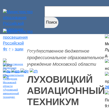
Найти:
Мо
Версия для
Л
Государственное бюджетное
слабовидящих
д.
профессиональное образовательное
учреждение Московской области
н
ЛУХОВИЦКИЙ
п
26
АВИАЦИОННЫЙ
ТЕХНИКУМ
П
9: