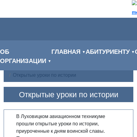
m
ОБ
ГЛАВНАЯ
АБИТУРИЕНТУ
▼
▼
ОРГАНИЗАЦИИ
▼
Главная
Новости
Открытые уроки по истории
Открытые уроки по истории
В Луховицком авиационном техникуме
прошли открытые уроки по истории,
приуроченные к дням воинской славы.