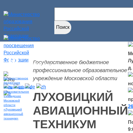
Найти:
Мо
Версия для
Л
Государственное бюджетное
слабовидящих
д.
профессиональное образовательное
учреждение Московской области
н
ЛУХОВИЦКИЙ
п
26
АВИАЦИОННЫЙ
ТЕХНИКУМ
П
9: