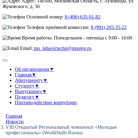
Адрес: 140500, Московская Область, г. Луховицы, ул.
Жуковского, д. 56
Основной номер:
8 (496) 635-91-82
Телефон приёмной комиссии:
8 (991) 265-35-22
Время работы: Понедельник - пятница с 9:00 - 16:00
Email:
mo_luhavictechn@mosreg.ru
Об организации
▼
Главная
▼
Абитуриенту
▼
Студенту
▼
Выпускнику
▼
Педагогу
▼
Противодействие коррупции
Главная
Новости
VIII Открытый Региональный чемпионат «Молодые
профессионалы» (WorldSkills Russia)