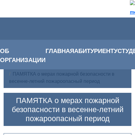
m
ОБ
ГЛАВНАЯ
АБИТУРИЕНТУ
СТУД
ОРГАНИЗАЦИИ
Главная
Новости
ПАМЯТКА о мерах пожарной безопасности в
весенне-летний пожароопасный период
ПАМЯТКА о мерах пожарной
безопасности в весенне-летний
пожароопасный период