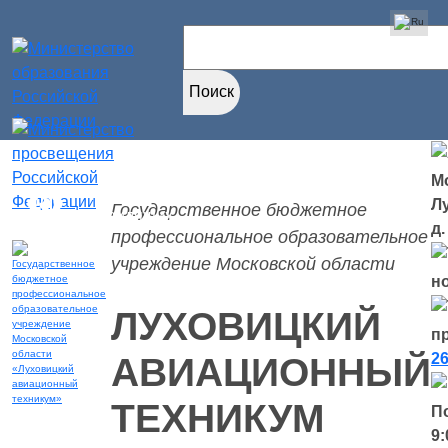
Найти:
Мо
Версия для
Л
Государственное бюджетное
слабовидящих
д.
профессиональное образовательное
учреждение Московской области
н
ЛУХОВИЦКИЙ
п
26
АВИАЦИОННЫЙ
ТЕХНИКУМ
П
9: