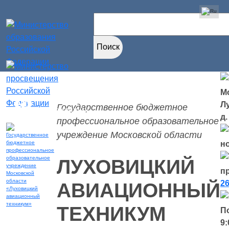
Найти:
Мо
Версия для
Л
Государственное бюджетное
слабовидящих
д.
профессиональное образовательное
учреждение Московской области
н
ЛУХОВИЦКИЙ
п
26
АВИАЦИОННЫЙ
ТЕХНИКУМ
П
9: