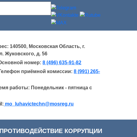
ес: 140500, Московская Область, г.
. Жуковского, д. 56
Основной номер:
8 (496) 635-91-82
Телефон приёмной комиссии:
8 (991) 265-
емя работы: Понедельник - пятница с
l:
mo_luhavictechn@mosreg.ru
ПРОТИВОДЕЙСТВИЕ КОРРУПЦИИ