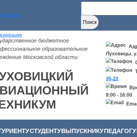
Найти:
сударственное бюджетное
Адр
фессиональное образовательное
Луховицы, ул
еждение Московской области
УХОВИЦКИЙ
35-22
ВИАЦИОННЫЙ
Вр
9:00 - 16:00
ЕХНИКУМ
Emai
ТУРИЕНТУ
СТУДЕНТУ
ВЫПУСКНИКУ
ПЕДАГОГУ