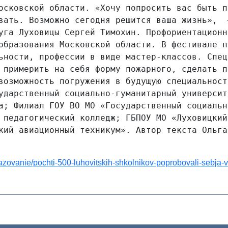
осковской области. «Хочу попросить вас быть п
вать. Возможно сегодня решится ваша жизнь»,  
уга Луховицы Сергей Тимохин. Профориентационн
образования Московской области. В фестивале п
ьности, профессии в виде мастер-классов. Спец
 примерить на себя форму пожарного, сделать п
возможность погружения в будущую специальност
ударственный социально-гуманитарный университ
а; Филиал ГОУ ВО МО «Государственный социальн
 педагогический колледж; ГБПОУ МО «Луховицкий
кий авиационный техникум». Автор текста Ольга
razovanie/pochti-500-luhovitskih-shkolnikov-poprobovali-sebja-v-