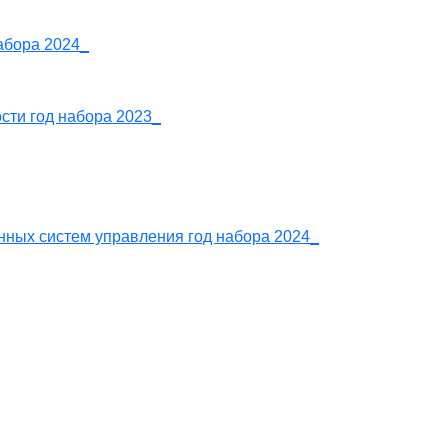
абора 2024_
сти год набора 2023_
нных систем управления год набора 2024_