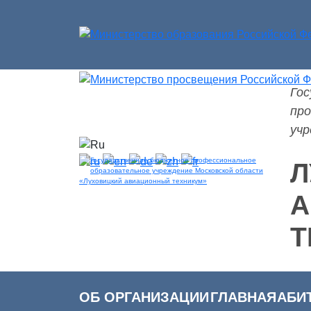
Го
Версия для слабовидящих
про
учр
Л
А
Т
ОБ ОРГАНИЗАЦИИ
ГЛАВНАЯ
АБИ