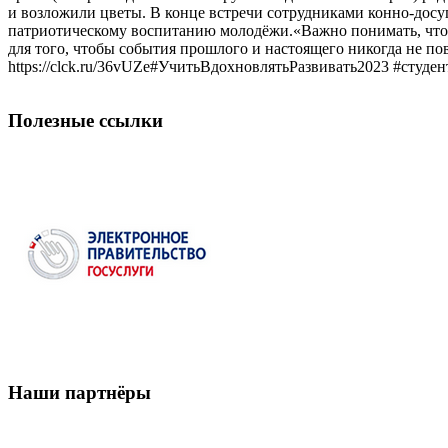
и возложили цветы. В конце встречи сотрудниками конно-досуг
патриотическому воспитанию молодёжи.«Важно понимать, что в
для того, чтобы события прошлого и настоящего никогда не п
https://clck.ru/36vUZe#УчитьВдохновлятьРазвивать2023 #ст
Полезные ссылки
Наши партнёры