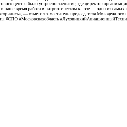
ового центра было устроено чаепитие, где директор организаци
 наше время работа в патриотическом ключе — одна из самых в
овторились», — отметил заместитель председателя Молодежного 
уденты #СПО #Московскаяобласть #ЛуховицкийАвиационныйТехн