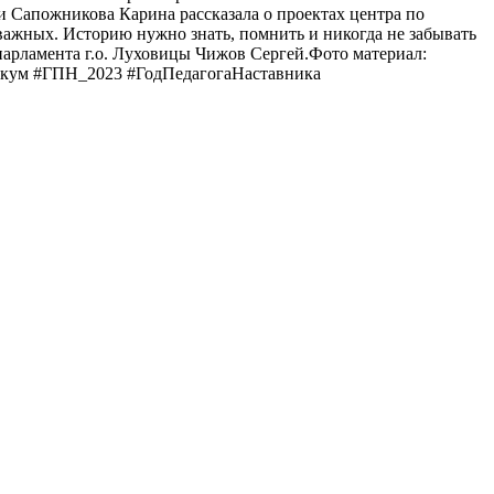
и Сапожникова Карина рассказала о проектах центра по
ажных. Историю нужно знать, помнить и никогда не забывать
парламента г.о. Луховицы Чижов Сергей.Фото материал:
икум #ГПН_​2023 #ГодПедагогаНаставника