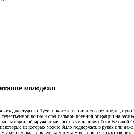
питание молодёжи
алось два студента Луховицкого авиационного техникума, при С
течественной войне и специальной военной операции на базе к
тные находки, обнаруженные военными на полях битв Великой 
 некоторые из которых можно было поддержать в руках или даже
ом с музеем была проведена минута молчания в честь отдавших 