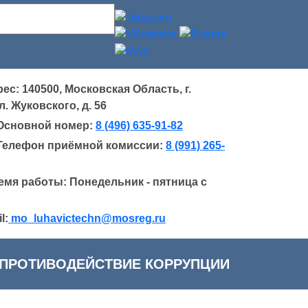
ес: 140500, Московская Область, г.
. Жуковского, д. 56
Основной номер:
8 (496) 635-91-82
Телефон приёмной комиссии:
8 (991) 265-
емя работы: Понедельник - пятница с
l:
mo_luhavictechn@mosreg.ru
ПРОТИВОДЕЙСТВИЕ КОРРУПЦИИ