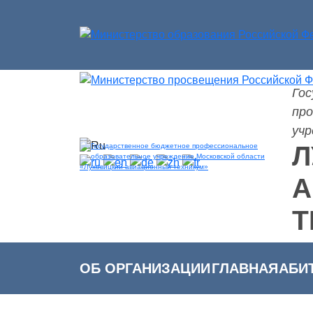
Го
Версия для слабовидящих
про
учр
Л
А
Т
ОБ ОРГАНИЗАЦИИ
ГЛАВНАЯ
АБИ