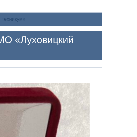
 техникум»
МО «Луховицкий