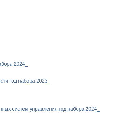
абора 2024_
сти год набора 2023_
нных систем управления год набора 2024_