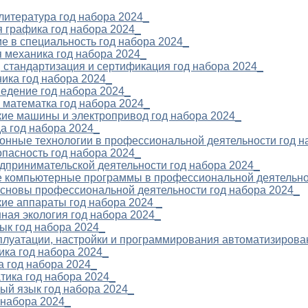
литература год набора 2024_
 графика год набора 2024_
е в специальность год набора 2024_
я механика год набора 2024_
, стандартизация и сертификация год набора 2024_
ника год набора 2024_
ведение год набора 2024_
 математка год набора 2024_
кие машины и электропривод год набора 2024_
да год набора 2024_
онные технологии в профессиональной деятельности год н
опасность год набора 2024_
дпринимательской деятельности год набора 2024_
е компьютерные программы в профессиональной деятельно
основы профессиональной деятельности год набора 2024_
кие аппараты год набора 2024 _
ная экология год набора 2024_
зык год набора 2024_
сплуатации, настройки и программирования автоматизирова
ика год набора 2024_
а год набора 2024_
тика год набора 2024_
ый язык год набора 2024_
 набора 2024_