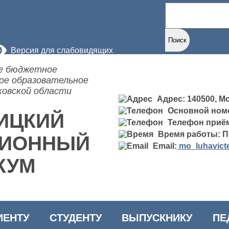
Найти:
Версия для слабовидящих
е бюджетное
ое образовательное
ковской области
Адрес: 140500, Мо
Основной ном
ИЦКИЙ
Телефон приё
Время работы: По
ЦИОННЫЙ
Email:
mo_luhavict
КУМ
ИЕНТУ
СТУДЕНТУ
ВЫПУСКНИКУ
ПЕ