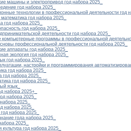
кие машины и электропривод год набора 2025_
ведение год набора 2025_
ионные технологии в профессиональной деятельности год 
 математика год набора 2025_
да год набора 2025_
опасность год набора 2025_
дпринимательской деятельности год набора 2025_
е компьютерные программы в профессиональной деятельно
основы профессиональной деятельности год набора 2025_
кие аппараты год набора 2025_
ная экология год набора 2025_
зык год набора 2025_
сплуатации, настройки и программирования автоматизирова
ика год набора 2025_
а год набора 2025_
тика год набора 2025_
ный язык_
од набора 2025+_
год набора 2025_
 набора 2025_
од набора 2025_
 год набора 2025_
знание года набора 2025_
набора 2025_
я культура год набора 2025_