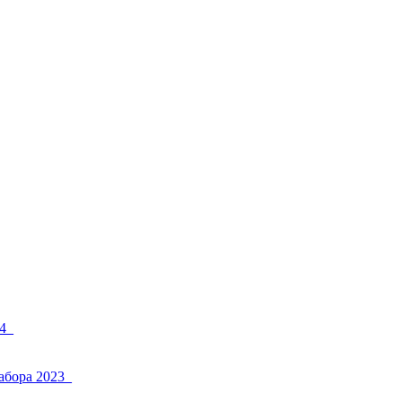
4_
абора 2023_