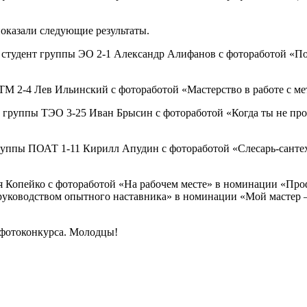
казали следующие результаты.
 студент группы ЭО 2-1 Александр Алифанов с фотоработой «По
М 2-4 Лев Ильинский с фотоработой «Мастерство в работе с мет
 группы ТЭО 3-25 Иван Брысин с фотоработой «Когда ты не прос
руппы ПОАТ 1-11 Кирилл Апудин с фотоработой «Слесарь-сантех
я Копейко с фотоработой «На рабочем месте» в номинации «Проф
руководством опытного наставника» в номинации «Мой мастер –
 фотоконкурса. Молодцы!