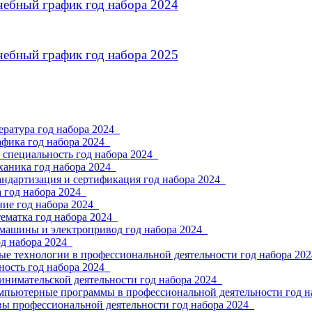
чебный график год набора 2024
чебный график год набора 2025
ратура год набора 2024_
фика год набора 2024_
 специальность год набора 2024_
ханика год набора 2024_
андартизация и сертификация год набора 2024_
 год набора 2024_
ие год набора 2024_
ематка год набора 2024_
 машины и электропривод год набора 2024_
од набора 2024_
е технологии в профессиональной деятельности год набора 202
ность год набора 2024_
инимательской деятельности год набора 2024_
мпьютерные программы в профессиональной деятельности год н
вы профессиональной деятельности год набора 2024_