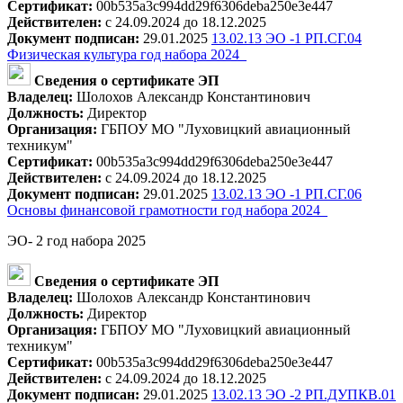
Сертификат:
00b535a3c994dd29f6306deba250e3e447
Действителен:
с 24.09.2024 до 18.12.2025
Документ подписан:
29.01.2025
13.02.13 ЭО -1 РП.СГ.04
Физическая культура год набора 2024_
Сведения о сертификате ЭП
Владелец:
Шолохов Александр Константинович
Должность:
Директор
Организация:
ГБПОУ МО "Луховицкий авиационный
техникум"
Сертификат:
00b535a3c994dd29f6306deba250e3e447
Действителен:
с 24.09.2024 до 18.12.2025
Документ подписан:
29.01.2025
13.02.13 ЭО -1 РП.СГ.06
Основы финансовой грамотности год набора 2024_
ЭО- 2 год набора 2025
Сведения о сертификате ЭП
Владелец:
Шолохов Александр Константинович
Должность:
Директор
Организация:
ГБПОУ МО "Луховицкий авиационный
техникум"
Сертификат:
00b535a3c994dd29f6306deba250e3e447
Действителен:
с 24.09.2024 до 18.12.2025
Документ подписан:
29.01.2025
13.02.13 ЭО -2 РП.ДУПКВ.01