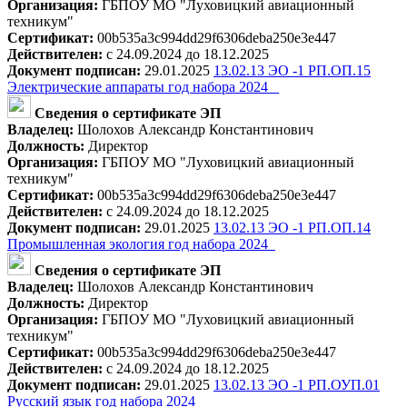
Организация:
ГБПОУ МО "Луховицкий авиационный
техникум"
Сертификат:
00b535a3c994dd29f6306deba250e3e447
Действителен:
с 24.09.2024 до 18.12.2025
Документ подписан:
29.01.2025
13.02.13 ЭО -1 РП.ОП.15
Электрические аппараты год набора 2024 _
Сведения о сертификате ЭП
Владелец:
Шолохов Александр Константинович
Должность:
Директор
Организация:
ГБПОУ МО "Луховицкий авиационный
техникум"
Сертификат:
00b535a3c994dd29f6306deba250e3e447
Действителен:
с 24.09.2024 до 18.12.2025
Документ подписан:
29.01.2025
13.02.13 ЭО -1 РП.ОП.14
Промышленная экология год набора 2024_
Сведения о сертификате ЭП
Владелец:
Шолохов Александр Константинович
Должность:
Директор
Организация:
ГБПОУ МО "Луховицкий авиационный
техникум"
Сертификат:
00b535a3c994dd29f6306deba250e3e447
Действителен:
с 24.09.2024 до 18.12.2025
Документ подписан:
29.01.2025
13.02.13 ЭО -1 РП.ОУП.01
Русский язык год набора 2024_