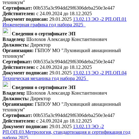
техникум"
Сертификат:
00b535a3c994dd29f6306deba250e3e447
Действителен:
с 24.09.2024 до 18.12.2025
Документ подписан:
29.01.2025
13.02.13 ЭО -2 РП.ОП.01
Инженерная графика год набора 2025_
Сведения о сертификате ЭП
Владелец:
Шолохов Александр Константинович
Должность:
Директор
Организация:
ГБПОУ МО "Луховицкий авиационный
техникум"
Сертификат:
00b535a3c994dd29f6306deba250e3e447
Действителен:
с 24.09.2024 до 18.12.2025
Документ подписан:
29.01.2025
13.02.13 ЭО -2 РП.ОП.04
Техническая механика год набора 2025_
Сведения о сертификате ЭП
Владелец:
Шолохов Александр Константинович
Должность:
Директор
Организация:
ГБПОУ МО "Луховицкий авиационный
техникум"
Сертификат:
00b535a3c994dd29f6306deba250e3e447
Действителен:
с 24.09.2024 до 18.12.2025
Документ подписан:
29.01.2025
13.02.13 ЭО -2
РП.ОП.03.Метрология, стандартизация и сертификация год
набора 2025_