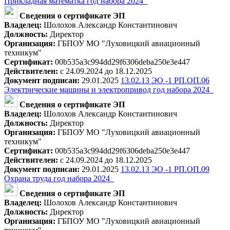
Прикладная математка год набора 2024_
Сведения о сертификате ЭП
Владелец:
Шолохов Александр Константинович
Должность:
Директор
Организация:
ГБПОУ МО "Луховицкий авиационный
техникум"
Сертификат:
00b535a3c994dd29f6306deba250e3e447
Действителен:
с 24.09.2024 до 18.12.2025
Документ подписан:
29.01.2025
13.02.13 ЭО -1 РП.ОП.06
Электрические машины и электропривод год набора 2024_
Сведения о сертификате ЭП
Владелец:
Шолохов Александр Константинович
Должность:
Директор
Организация:
ГБПОУ МО "Луховицкий авиационный
техникум"
Сертификат:
00b535a3c994dd29f6306deba250e3e447
Действителен:
с 24.09.2024 до 18.12.2025
Документ подписан:
29.01.2025
13.02.13 ЭО -1 РП.ОП.09
Охрана труда год набора 2024_
Сведения о сертификате ЭП
Владелец:
Шолохов Александр Константинович
Должность:
Директор
Организация:
ГБПОУ МО "Луховицкий авиационный