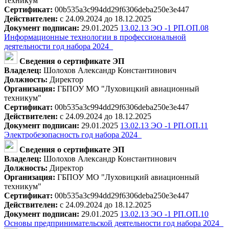
техникум"
Сертификат:
00b535a3c994dd29f6306deba250e3e447
Действителен:
с 24.09.2024 до 18.12.2025
Документ подписан:
29.01.2025
13.02.13 ЭО -1 РП.ОП.08
Информационные технологии в профессиональной
деятельности год набора 2024_
Сведения о сертификате ЭП
Владелец:
Шолохов Александр Константинович
Должность:
Директор
Организация:
ГБПОУ МО "Луховицкий авиационный
техникум"
Сертификат:
00b535a3c994dd29f6306deba250e3e447
Действителен:
с 24.09.2024 до 18.12.2025
Документ подписан:
29.01.2025
13.02.13 ЭО -1 РП.ОП.11
Электробезопасность год набора 2024_
Сведения о сертификате ЭП
Владелец:
Шолохов Александр Константинович
Должность:
Директор
Организация:
ГБПОУ МО "Луховицкий авиационный
техникум"
Сертификат:
00b535a3c994dd29f6306deba250e3e447
Действителен:
с 24.09.2024 до 18.12.2025
Документ подписан:
29.01.2025
13.02.13 ЭО -1 РП.ОП.10
Основы предпринимательской деятельности год набора 2024_