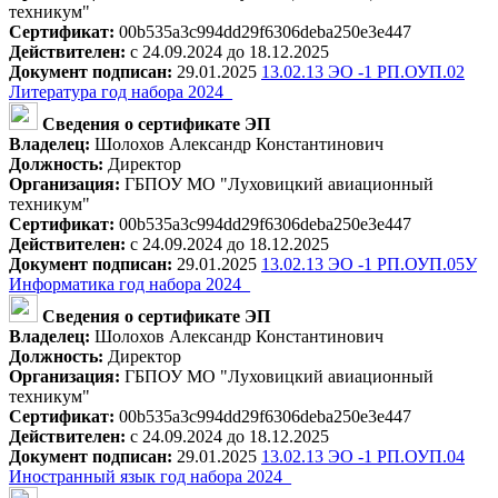
техникум"
Сертификат:
00b535a3c994dd29f6306deba250e3e447
Действителен:
с 24.09.2024 до 18.12.2025
Документ подписан:
29.01.2025
13.02.13 ЭО -1 РП.ОУП.02
Литература год набора 2024_
Сведения о сертификате ЭП
Владелец:
Шолохов Александр Константинович
Должность:
Директор
Организация:
ГБПОУ МО "Луховицкий авиационный
техникум"
Сертификат:
00b535a3c994dd29f6306deba250e3e447
Действителен:
с 24.09.2024 до 18.12.2025
Документ подписан:
29.01.2025
13.02.13 ЭО -1 РП.ОУП.05У
Информатика год набора 2024_
Сведения о сертификате ЭП
Владелец:
Шолохов Александр Константинович
Должность:
Директор
Организация:
ГБПОУ МО "Луховицкий авиационный
техникум"
Сертификат:
00b535a3c994dd29f6306deba250e3e447
Действителен:
с 24.09.2024 до 18.12.2025
Документ подписан:
29.01.2025
13.02.13 ЭО -1 РП.ОУП.04
Иностранный язык год набора 2024_