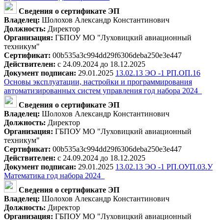
Сведения о сертификате ЭП
Владелец:
Шолохов Александр Константинович
Должность:
Директор
Организация:
ГБПОУ МО "Луховицкий авиационный
техникум"
Сертификат:
00b535a3c994dd29f6306deba250e3e447
Действителен:
с 24.09.2024 до 18.12.2025
Документ подписан:
29.01.2025
13.02.13 ЭО -1 РП.ОП.16
Основы эксплуатации, настройки и программирования
автоматизированных систем управления год набора 2024_
Сведения о сертификате ЭП
Владелец:
Шолохов Александр Константинович
Должность:
Директор
Организация:
ГБПОУ МО "Луховицкий авиационный
техникум"
Сертификат:
00b535a3c994dd29f6306deba250e3e447
Действителен:
с 24.09.2024 до 18.12.2025
Документ подписан:
29.01.2025
13.02.13 ЭО -1 РП.ОУП.03.У
Математика год набора 2024_
Сведения о сертификате ЭП
Владелец:
Шолохов Александр Константинович
Должность:
Директор
Организация:
ГБПОУ МО "Луховицкий авиационный