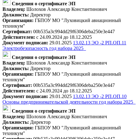
Сведения о сертификате ЭП
Владелец:
Шолохов Александр Константинович
Должность:
Директор
Организация:
ГБПОУ МО "Луховицкий авиационный
техникум"
Сертификат:
00b535a3c994dd29f6306deba250e3e447
Действителен:
с 24.09.2024 до 18.12.2025
Документ подписан:
29.01.2025
13.02.13 ЭО -2 РП.ОП.11
Электробезопасность год набора 2025_
Сведения о сертификате ЭП
Владелец:
Шолохов Александр Константинович
Должность:
Директор
Организация:
ГБПОУ МО "Луховицкий авиационный
техникум"
Сертификат:
00b535a3c994dd29f6306deba250e3e447
Действителен:
с 24.09.2024 до 18.12.2025
Документ подписан:
29.01.2025
13.02.13 ЭО -2 РП.ОП.10
Основы предпринимательской деятельности год набора 2025_
Сведения о сертификате ЭП
Владелец:
Шолохов Александр Константинович
Должность:
Директор
Организация:
ГБПОУ МО "Луховицкий авиационный
техникум"
Сертификат:
00b535a3c994dd29f6306deba250e3e447