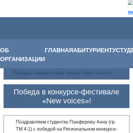
m
ОБ
ГЛАВНАЯ
АБИТУРИЕНТУ
СТУД
ОРГАНИЗАЦИИ
Главная
Новости
Победа в конкурсе-фестивале «New voices»!
Победа в конкурсе-фестивале
«New voices»!
Поздравляем студентку Панферову Анну (гр.
ТМ 4-1) с победой на Региональном конкурсе-