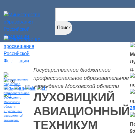
Найти:
Мо
Версия для
Л
слабовидящих
д.
Государственное бюджетное
профессиональное образовательное
н
учреждение Московской области
ЛУХОВИЦКИЙ
п
АВИАЦИОННЫЙ
26
ТЕХНИКУМ
П
9: