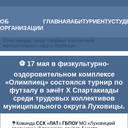
Главная
ОБ
ГЛАВНАЯ
АБИТУРИЕНТУ
СТУД
Новости
ОРГАНИЗАЦИИ
⚽️ 17 мая в физкультурно-оздоровительном комплексе
«Олимпиец» состоялся турнир по футзалу в зачёт X
Спартакиады среди трудовых коллективов
муниципального округа Луховицы.
⚽️ 17 мая в физкультурно-
оздоровительном комплексе
«Олимпиец» состоялся турнир по
футзалу в зачёт X Спартакиады
среди трудовых коллективов
муниципального округа Луховицы.
💐Команда
ССК
«
ЛАТ
»
ГБПОУ
МО «Луховицкий