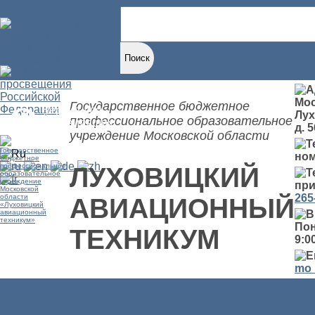
Найти:
Мос
Государственное бюджетное
Версия для
Лух
профессиональное образовательное
слабовидящих
д. 5
учреждение Московской области
но
ЛУХОВИЦКИЙ
при
265
АВИАЦИОННЫЙ
Пон
ТЕХНИКУМ
9:00
mo_