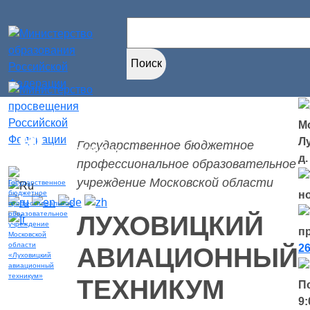
Найти:
Мо
Версия для
Л
Государственное бюджетное
слабовидящих
д.
профессиональное образовательное
учреждение Московской области
н
ЛУХОВИЦКИЙ
п
26
АВИАЦИОННЫЙ
ТЕХНИКУМ
П
9: