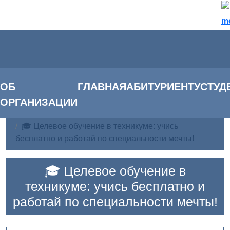
m
ОБ
ГЛАВНАЯ
АБИТУРИЕНТУ
СТУД
ОРГАНИЗАЦИИ
Главная
Новости
🎓 Целевое обучение в техникуме: учись
бесплатно и работай по специальности мечты!
🎓 Целевое обучение в
техникуме: учись бесплатно и
работай по специальности мечты!