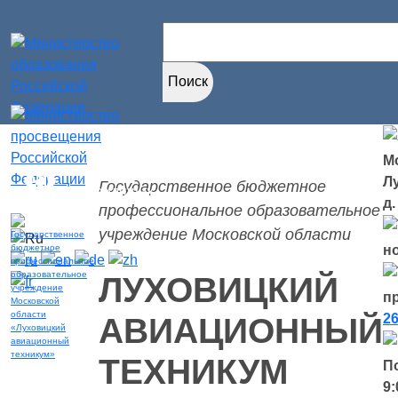
Найти:
Мо
Версия для
Л
Государственное бюджетное
слабовидящих
д.
профессиональное образовательное
учреждение Московской области
н
ЛУХОВИЦКИЙ
п
26
АВИАЦИОННЫЙ
ТЕХНИКУМ
П
9: