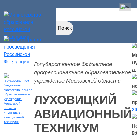
Найти:
Мо
Версия для
Л
Государственное бюджетное
слабовидящих
д.
профессиональное образовательное
учреждение Московской области
н
ЛУХОВИЦКИЙ
п
26
АВИАЦИОННЫЙ
ТЕХНИКУМ
П
9: