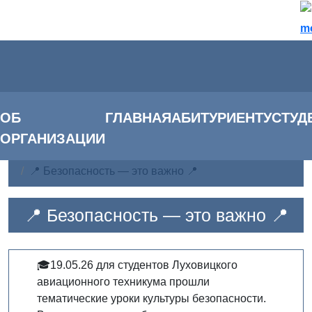
m
ОБ
ГЛАВНАЯ
АБИТУРИЕНТУ
СТУД
ОРГАНИЗАЦИИ
Главная
Новости
📍 Безопасность — это важно 📍
📍 Безопасность — это важно 📍
🎓19.05.26 для студентов Луховицкого
авиационного техникума прошли
тематические уроки культуры безопасности.