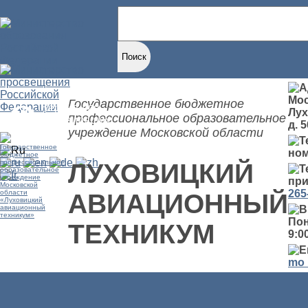
Найти:
Мос
Государственное бюджетное
Версия для
Лух
профессиональное образовательное
слабовидящих
д. 5
учреждение Московской области
но
ЛУХОВИЦКИЙ
при
265
АВИАЦИОННЫЙ
Пон
ТЕХНИКУМ
9:00
mo_