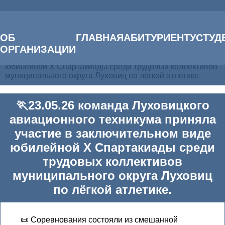
Главная
ОБ
ГЛАВНАЯ
АБИТУРИЕНТУ
СТУД
Новости
ОРГАНИЗАЦИИ
🏃23.05.26 команда Луховицкого авиационного
техникума приняла участие в заключительном виде
юбилейной X Спартакиады среди трудовых коллективов
муниципального округа Луховиц по лёгкой атлетике.
🏃23.05.26 команда Луховицкого
авиационного техникума приняла
участие в заключительном виде
юбилейной X Спартакиады среди
трудовых коллективов
муниципального округа Луховиц
по лёгкой атлетике.
📜 Соревнования состояли из смешанной