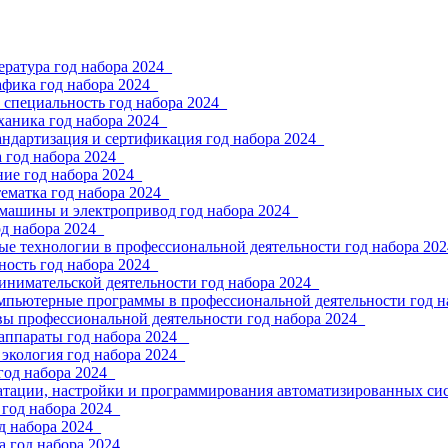
ратура год набора 2024_
фика год набора 2024_
 специальность год набора 2024_
ханика год набора 2024_
андартизация и сертификация год набора 2024_
 год набора 2024_
ие год набора 2024_
ематка год набора 2024_
 машины и электропривод год набора 2024_
од набора 2024_
е технологии в профессиональной деятельности год набора 202
ность год набора 2024_
инимательской деятельности год набора 2024_
мпьютерные программы в профессиональной деятельности год н
вы профессиональной деятельности год набора 2024_
аппараты год набора 2024 _
экология год набора 2024_
год набора 2024_
атации, настройки и программирования автоматизированных сис
год набора 2024_
д набора 2024_
 год набора 2024_