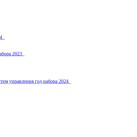
4_
абора 2023_
тем управления год набора 2024_