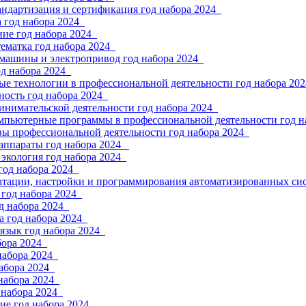
андартизация и сертификация год набора 2024_
 год набора 2024_
ие год набора 2024_
ематка год набора 2024_
 машины и электропривод год набора 2024_
од набора 2024_
е технологии в профессиональной деятельности год набора 202
ность год набора 2024_
инимательской деятельности год набора 2024_
мпьютерные программы в профессиональной деятельности год н
вы профессиональной деятельности год набора 2024_
аппараты год набора 2024 _
экология год набора 2024_
год набора 2024_
атации, настройки и программирования автоматизированных сис
год набора 2024_
д набора 2024_
 год набора 2024_
язык год набора 2024_
бора 2024_
набора 2024_
абора 2024_
набора 2024_
 набора 2024_
ие год набора 2024_