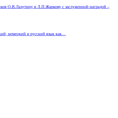
ов О.В.Лазутину и Л.П.Жаркову с заслуженной наградой –
кий, немецкий и русский язык как…