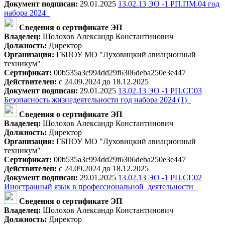
Документ подписан:
29.01.2025
13.02.13 ЭО -1 РП.ПМ.04 год
набора 2024_
Сведения о сертификате ЭП
Владелец:
Шолохов Александр Константинович
Должность:
Директор
Организация:
ГБПОУ МО "Луховицкий авиационный
техникум"
Сертификат:
00b535a3c994dd29f6306deba250e3e447
Действителен:
с 24.09.2024 до 18.12.2025
Документ подписан:
29.01.2025
13.02.13 ЭО -1 РП.СГ.03
Безопасность жизнедеятельности год набора 2024 (1)_
Сведения о сертификате ЭП
Владелец:
Шолохов Александр Константинович
Должность:
Директор
Организация:
ГБПОУ МО "Луховицкий авиационный
техникум"
Сертификат:
00b535a3c994dd29f6306deba250e3e447
Действителен:
с 24.09.2024 до 18.12.2025
Документ подписан:
29.01.2025
13.02.13 ЭО -1 РП.СГ.02
Иностранный язык в профессиональной_деятельности_
Сведения о сертификате ЭП
Владелец:
Шолохов Александр Константинович
Должность:
Директор