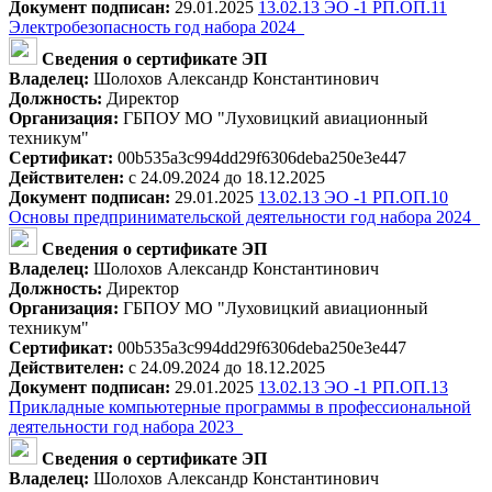
Документ подписан:
29.01.2025
13.02.13 ЭО -1 РП.ОП.11
Электробезопасность год набора 2024_
Сведения о сертификате ЭП
Владелец:
Шолохов Александр Константинович
Должность:
Директор
Организация:
ГБПОУ МО "Луховицкий авиационный
техникум"
Сертификат:
00b535a3c994dd29f6306deba250e3e447
Действителен:
с 24.09.2024 до 18.12.2025
Документ подписан:
29.01.2025
13.02.13 ЭО -1 РП.ОП.10
Основы предпринимательской деятельности год набора 2024_
Сведения о сертификате ЭП
Владелец:
Шолохов Александр Константинович
Должность:
Директор
Организация:
ГБПОУ МО "Луховицкий авиационный
техникум"
Сертификат:
00b535a3c994dd29f6306deba250e3e447
Действителен:
с 24.09.2024 до 18.12.2025
Документ подписан:
29.01.2025
13.02.13 ЭО -1 РП.ОП.13
Прикладные компьютерные программы в профессиональной
деятельности год набора 2023_
Сведения о сертификате ЭП
Владелец:
Шолохов Александр Константинович