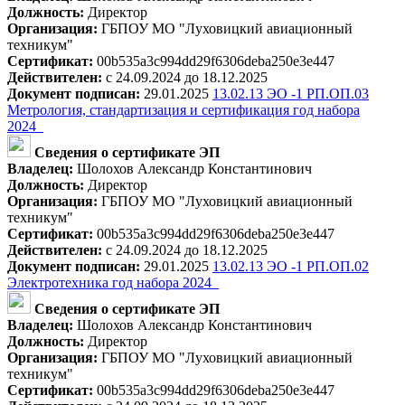
Должность:
Директор
Организация:
ГБПОУ МО "Луховицкий авиационный
техникум"
Сертификат:
00b535a3c994dd29f6306deba250e3e447
Действителен:
с 24.09.2024 до 18.12.2025
Документ подписан:
29.01.2025
13.02.13 ЭО -1 РП.ОП.03
Метрология, стандартизация и сертификация год набора
2024_
Сведения о сертификате ЭП
Владелец:
Шолохов Александр Константинович
Должность:
Директор
Организация:
ГБПОУ МО "Луховицкий авиационный
техникум"
Сертификат:
00b535a3c994dd29f6306deba250e3e447
Действителен:
с 24.09.2024 до 18.12.2025
Документ подписан:
29.01.2025
13.02.13 ЭО -1 РП.ОП.02
Электротехника год набора 2024_
Сведения о сертификате ЭП
Владелец:
Шолохов Александр Константинович
Должность:
Директор
Организация:
ГБПОУ МО "Луховицкий авиационный
техникум"
Сертификат:
00b535a3c994dd29f6306deba250e3e447