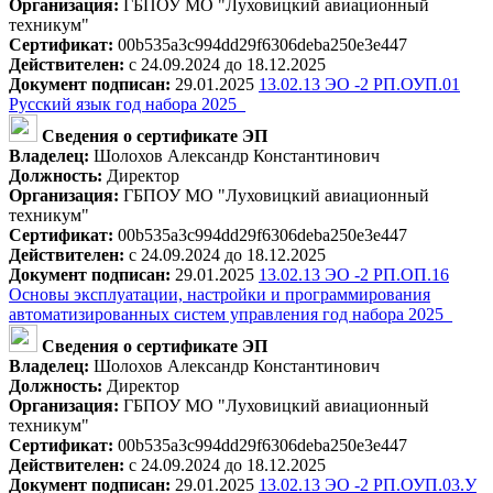
Организация:
ГБПОУ МО "Луховицкий авиационный
техникум"
Сертификат:
00b535a3c994dd29f6306deba250e3e447
Действителен:
с 24.09.2024 до 18.12.2025
Документ подписан:
29.01.2025
13.02.13 ЭО -2 РП.ОУП.01
Русский язык год набора 2025_
Сведения о сертификате ЭП
Владелец:
Шолохов Александр Константинович
Должность:
Директор
Организация:
ГБПОУ МО "Луховицкий авиационный
техникум"
Сертификат:
00b535a3c994dd29f6306deba250e3e447
Действителен:
с 24.09.2024 до 18.12.2025
Документ подписан:
29.01.2025
13.02.13 ЭО -2 РП.ОП.16
Основы эксплуатации, настройки и программирования
автоматизированных систем управления год набора 2025_
Сведения о сертификате ЭП
Владелец:
Шолохов Александр Константинович
Должность:
Директор
Организация:
ГБПОУ МО "Луховицкий авиационный
техникум"
Сертификат:
00b535a3c994dd29f6306deba250e3e447
Действителен:
с 24.09.2024 до 18.12.2025
Документ подписан:
29.01.2025
13.02.13 ЭО -2 РП.ОУП.03.У