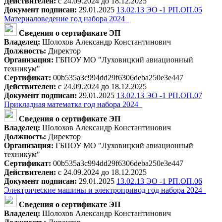
Действителен:
с 24.09.2024 до 18.12.2025
Документ подписан:
29.01.2025
13.02.13 ЭО -1 РП.ОП.05
Материаловедение год набора 2024_
Сведения о сертификате ЭП
Владелец:
Шолохов Александр Константинович
Должность:
Директор
Организация:
ГБПОУ МО "Луховицкий авиационный
техникум"
Сертификат:
00b535a3c994dd29f6306deba250e3e447
Действителен:
с 24.09.2024 до 18.12.2025
Документ подписан:
29.01.2025
13.02.13 ЭО -1 РП.ОП.07
Прикладная математка год набора 2024_
Сведения о сертификате ЭП
Владелец:
Шолохов Александр Константинович
Должность:
Директор
Организация:
ГБПОУ МО "Луховицкий авиационный
техникум"
Сертификат:
00b535a3c994dd29f6306deba250e3e447
Действителен:
с 24.09.2024 до 18.12.2025
Документ подписан:
29.01.2025
13.02.13 ЭО -1 РП.ОП.06
Электрические машины и электропривод год набора 2024_
Сведения о сертификате ЭП
Владелец:
Шолохов Александр Константинович