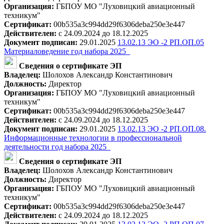
Организация:
ГБПОУ МО "Луховицкий авиационный
техникум"
Сертификат:
00b535a3c994dd29f6306deba250e3e447
Действителен:
с 24.09.2024 до 18.12.2025
Документ подписан:
29.01.2025
13.02.13 ЭО -2 РП.ОП.05
Материаловедение год набора 2025_
Сведения о сертификате ЭП
Владелец:
Шолохов Александр Константинович
Должность:
Директор
Организация:
ГБПОУ МО "Луховицкий авиационный
техникум"
Сертификат:
00b535a3c994dd29f6306deba250e3e447
Действителен:
с 24.09.2024 до 18.12.2025
Документ подписан:
29.01.2025
13.02.13 ЭО -2 РП.ОП.08.
Информационные технологии в профессиональной
деятельности год набора 2025_
Сведения о сертификате ЭП
Владелец:
Шолохов Александр Константинович
Должность:
Директор
Организация:
ГБПОУ МО "Луховицкий авиационный
техникум"
Сертификат:
00b535a3c994dd29f6306deba250e3e447
Действителен:
с 24.09.2024 до 18.12.2025