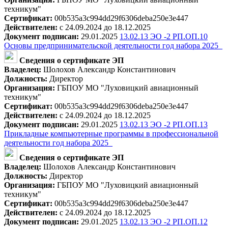
техникум"
Сертификат:
00b535a3c994dd29f6306deba250e3e447
Действителен:
с 24.09.2024 до 18.12.2025
Документ подписан:
29.01.2025
13.02.13 ЭО -2 РП.ОП.10
Основы предпринимательской деятельности год набора 2025_
Сведения о сертификате ЭП
Владелец:
Шолохов Александр Константинович
Должность:
Директор
Организация:
ГБПОУ МО "Луховицкий авиационный
техникум"
Сертификат:
00b535a3c994dd29f6306deba250e3e447
Действителен:
с 24.09.2024 до 18.12.2025
Документ подписан:
29.01.2025
13.02.13 ЭО -2 РП.ОП.13
Прикладные компьютерные программы в профессиональной
деятельности год набора 2025_
Сведения о сертификате ЭП
Владелец:
Шолохов Александр Константинович
Должность:
Директор
Организация:
ГБПОУ МО "Луховицкий авиационный
техникум"
Сертификат:
00b535a3c994dd29f6306deba250e3e447
Действителен:
с 24.09.2024 до 18.12.2025
Документ подписан:
29.01.2025
13.02.13 ЭО -2 РП.ОП.12