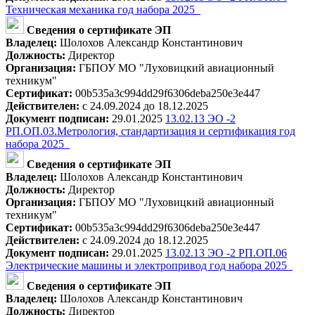
Техническая механика год набора 2025_
Сведения о сертификате ЭП
Владелец:
Шолохов Александр Константинович
Должность:
Директор
Организация:
ГБПОУ МО "Луховицкий авиационный
техникум"
Сертификат:
00b535a3c994dd29f6306deba250e3e447
Действителен:
с 24.09.2024 до 18.12.2025
Документ подписан:
29.01.2025
13.02.13 ЭО -2
РП.ОП.03.Метрология, стандартизация и сертификация год
набора 2025_
Сведения о сертификате ЭП
Владелец:
Шолохов Александр Константинович
Должность:
Директор
Организация:
ГБПОУ МО "Луховицкий авиационный
техникум"
Сертификат:
00b535a3c994dd29f6306deba250e3e447
Действителен:
с 24.09.2024 до 18.12.2025
Документ подписан:
29.01.2025
13.02.13 ЭО -2 РП.ОП.06
Электрические машины и электропривод год набора 2025_
Сведения о сертификате ЭП
Владелец:
Шолохов Александр Константинович
Должность:
Директор