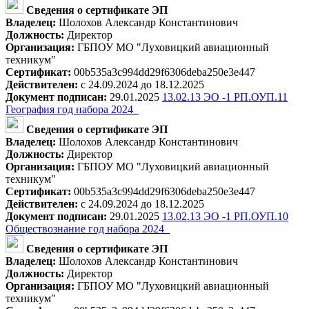
Сведения о сертификате ЭП
Владелец:
Шолохов Александр Константинович
Должность:
Директор
Организация:
ГБПОУ МО "Луховицкий авиационный
техникум"
Сертификат:
00b535a3c994dd29f6306deba250e3e447
Действителен:
с 24.09.2024 до 18.12.2025
Документ подписан:
29.01.2025
13.02.13 ЭО -1 РП.ОУП.11
География год набора 2024_
Сведения о сертификате ЭП
Владелец:
Шолохов Александр Константинович
Должность:
Директор
Организация:
ГБПОУ МО "Луховицкий авиационный
техникум"
Сертификат:
00b535a3c994dd29f6306deba250e3e447
Действителен:
с 24.09.2024 до 18.12.2025
Документ подписан:
29.01.2025
13.02.13 ЭО -1 РП.ОУП.10
Обществознание год набора 2024_
Сведения о сертификате ЭП
Владелец:
Шолохов Александр Константинович
Должность:
Директор
Организация:
ГБПОУ МО "Луховицкий авиационный
техникум"