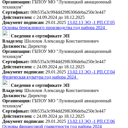
Организация:
ГБПОУ МО "Луховицкий авиационный
техникум"
Сертификат:
00b535a3c994dd29f6306deba250e3e447
Действителен:
с 24.09.2024 до 18.12.2025
Документ подписан:
29.01.2025
13.02.13 ЭО -1 РП.СГ.05
Основы бережливого производства год набора 2024_
Сведения о сертификате ЭП
Владелец:
Шолохов Александр Константинович
Должность:
Директор
Организация:
ГБПОУ МО "Луховицкий авиационный
техникум"
Сертификат:
00b535a3c994dd29f6306deba250e3e447
Действителен:
с 24.09.2024 до 18.12.2025
Документ подписан:
29.01.2025
13.02.13 ЭО -1 РП.СГ.04
Физическая культура год набора 2024_
Сведения о сертификате ЭП
Владелец:
Шолохов Александр Константинович
Должность:
Директор
Организация:
ГБПОУ МО "Луховицкий авиационный
техникум"
Сертификат:
00b535a3c994dd29f6306deba250e3e447
Действителен:
с 24.09.2024 до 18.12.2025
Документ подписан:
29.01.2025
13.02.13 ЭО -1 РП.СГ.06
Основы финансовой грамотности год набора 2024_