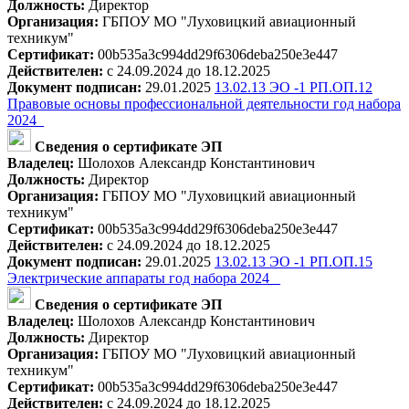
Должность:
Директор
Организация:
ГБПОУ МО "Луховицкий авиационный
техникум"
Сертификат:
00b535a3c994dd29f6306deba250e3e447
Действителен:
с 24.09.2024 до 18.12.2025
Документ подписан:
29.01.2025
13.02.13 ЭО -1 РП.ОП.12
Правовые основы профессиональной деятельности год набора
2024_
Сведения о сертификате ЭП
Владелец:
Шолохов Александр Константинович
Должность:
Директор
Организация:
ГБПОУ МО "Луховицкий авиационный
техникум"
Сертификат:
00b535a3c994dd29f6306deba250e3e447
Действителен:
с 24.09.2024 до 18.12.2025
Документ подписан:
29.01.2025
13.02.13 ЭО -1 РП.ОП.15
Электрические аппараты год набора 2024 _
Сведения о сертификате ЭП
Владелец:
Шолохов Александр Константинович
Должность:
Директор
Организация:
ГБПОУ МО "Луховицкий авиационный
техникум"
Сертификат:
00b535a3c994dd29f6306deba250e3e447
Действителен:
с 24.09.2024 до 18.12.2025