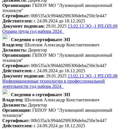
Должность:
Директор
Организация:
ГБПОУ МО "Луховицкий авиационный
техникум"
Сертификат:
00b535a3c994dd29f6306deba250e3e447
Действителен:
с 24.09.2024 до 18.12.2025
Документ подписан:
29.01.2025
13.02.13 ЭО -1 РП.ОП.09
Охрана труда год набора 2024_
Сведения о сертификате ЭП
Владелец:
Шолохов Александр Константинович
Должность:
Директор
Организация:
ГБПОУ МО "Луховицкий авиационный
техникум"
Сертификат:
00b535a3c994dd29f6306deba250e3e447
Действителен:
с 24.09.2024 до 18.12.2025
Документ подписан:
29.01.2025
13.02.13 ЭО -1 РП.ОП.08
Информационные технологии в профессиональной
деятельности год набора 2024_
Сведения о сертификате ЭП
Владелец:
Шолохов Александр Константинович
Должность:
Директор
Организация:
ГБПОУ МО "Луховицкий авиационный
техникум"
Сертификат:
00b535a3c994dd29f6306deba250e3e447
Действителен:
с 24.09.2024 до 18.12.2025