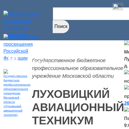
Найти:
Мо
Версия для
Л
Государственное бюджетное
слабовидящих
д.
профессиональное образовательное
учреждение Московской области
н
ЛУХОВИЦКИЙ
п
26
АВИАЦИОННЫЙ
ТЕХНИКУМ
П
9: