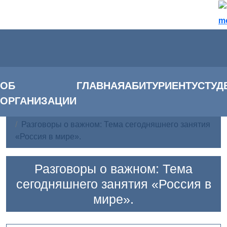
m
ОБ
ГЛАВНАЯ
АБИТУРИЕНТУ
СТУД
ОРГАНИЗАЦИИ
Главная
Воспитательная работа
Разговоры о важном: Тема сегодняшнего занятия
«Россия в мире».
Разговоры о важном: Тема
сегодняшнего занятия «Россия в
мире».