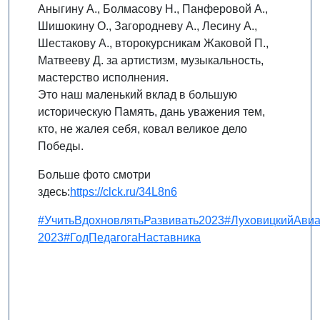
Аныгину А., Болмасову Н., Панферовой А.,
Шишокину О., Загородневу А., Лесину А.,
Шестакову А., второкурсникам Жаковой П.,
Матвееву Д. за артистизм, музыкальность,
мастерство исполнения.
Это наш маленький вклад в большую
историческую Память, дань уважения тем,
кто, не жалея себя, ковал великое дело
Победы.
Больше фото смотри
здесь:
https://clck.ru/34L8n6
#УчитьВдохновлятьРазвивать2023
#ЛуховицкийАви
2023
#ГодПедагогаНаставника