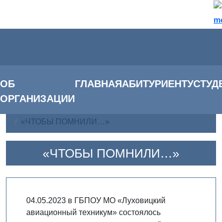
m
ОБ
ГЛАВНАЯ
АБИТУРИЕНТУ
СТУД
ОРГАНИЗАЦИИ
Главная
Воспитательная работа
«ЧТОБЫ ПОМНИЛИ…»
«ЧТОБЫ ПОМНИЛИ…»
04.05.2023 в ГБПОУ МО «Луховицкий
авиационный техникум» состоялось