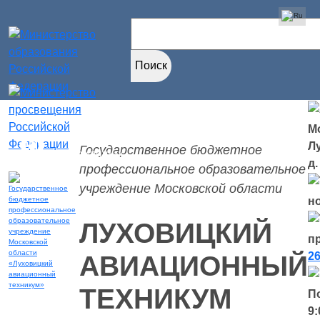
Найти:
Мо
Версия для
Л
Государственное бюджетное
слабовидящих
д.
профессиональное образовательное
учреждение Московской области
н
ЛУХОВИЦКИЙ
п
26
АВИАЦИОННЫЙ
ТЕХНИКУМ
П
9: