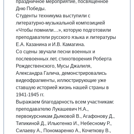
праздничное мероприятие, посвящённое
Дню Победы.
Студенты техникума выступили с
литературно-музыкальной композицией
«Чтобы помнили…», которую подготовили
преподаватели русского языка и литературы
Е.А. Казанина и И.В. Камагина.
Со сцены звучали песни военных и
послевоенных лет, стихотворения Роберта
Рождественского, Мусы Джалиля,
Александра Галича, демонстрировались
видеофрагменты, иллюстрирующие уже
ставшую историей жизнь нашей страны в
1941-1945 гг.
Выражаем благодарность всем участникам:
преподавателю Лукашевич Н.А.,
первокурсникам Дьяковой В., Агафонову Д.,
Типикиной Д., Ильютенко И., Небесному Р.,
Силаеву А., Пономаренко А., Кочеткову В.,