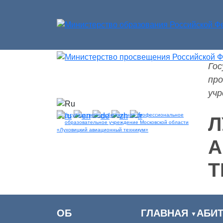
Го
Версия для слабовидящих
про
учр
Л
А
Т
ОБ
ГЛАВНАЯ
АБИТ
▼