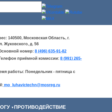
ес: 140500, Московская Область, г.
. Жуковского, д. 56
Основной номер:
8 (496) 635-91-82
Телефон приёмной комиссии:
8 (991) 265-
емя работы: Понедельник - пятница с
l:
mo_luhavictechn@mosreg.ru
ОГУ
ПРОТИВОДЕЙСТВИЕ
▼