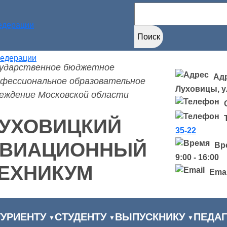
Найти:
сударственное бюджетное
Адр
фессиональное образовательное
Луховицы, ул
еждение Московской области
УХОВИЦКИЙ
35-22
ВИАЦИОННЫЙ
Вр
9:00 - 16:00
ЕХНИКУМ
Emai
УРИЕНТУ
СТУДЕНТУ
ВЫПУСКНИКУ
ПЕДАГ
▼
▼
▼