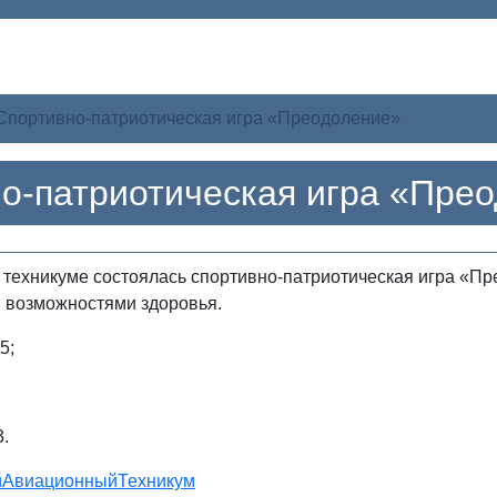
Спортивно-патриотическая игра «Преодоление»
о-патриотическая игра «Пре
 техникуме состоялась спортивно-патриотическая игра «П
 возможностями здоровья.
5;
.
йАвиационныйТехникум