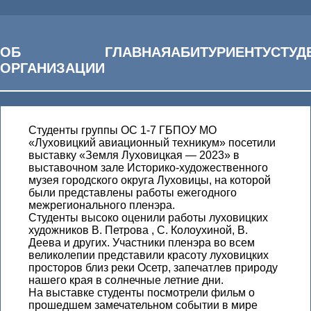
Главная
ОБ
ГЛАВНАЯ
АБИТУРИЕНТУ
СТУД
Воспитательная работа
ОРГАНИЗАЦИИ
Студенты группы ОС 1-7 ГБПОУ МО
«Луховицкий авиационный техникум» посетили
выставку «Земля Луховицкая — 2023» в
выставочном зале Историко-художественного
музея городского округа Луховицы, на которой
были представлены работы ежегодного
межрегионального пленэра.
Студенты высоко оценили работы луховицких
художников В. Петрова , С. Колоухиной, В.
Деева и других. Участники пленэра во всем
великолепии представили красоту луховицких
просторов близ реки Осетр, запечатлев природу
нашего края в солнечные летние дни.
На выставке студенты посмотрели фильм о
прошедшем замечательном событии в мире