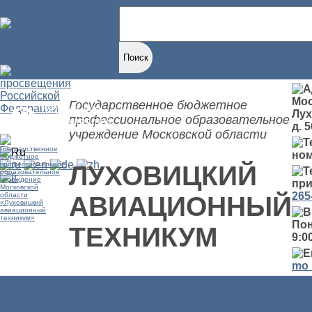
Найти:
Мос
Государственное бюджетное
Версия для
Лух
профессиональное образовательное
слабовидящих
д. 5
учреждение Московской области
но
ЛУХОВИЦКИЙ
при
265
АВИАЦИОННЫЙ
Пон
ТЕХНИКУМ
9:00
mo_