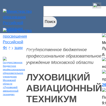
Найти:
Мо
Версия для
Л
Государственное бюджетное
слабовидящих
д.
профессиональное образовательное
учреждение Московской области
н
ЛУХОВИЦКИЙ
п
26
АВИАЦИОННЫЙ
ТЕХНИКУМ
П
9: