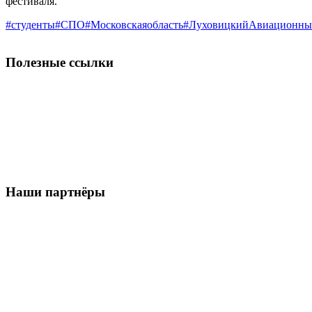
фестиваля.
#студенты
#СПО
#Московскаяобласть
#ЛуховицкийАвиационны
Полезные ссылки
Наши партнёры