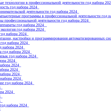
е технологии в профессиональной деятельности год набора 202
ность год набора 2024_
инимательской деятельности год набора 2024_
мпьютерные программы в профессиональной деятельности год н
вы профессиональной деятельности год набора 2024_
аппараты год набора 2024 _
экология год набора 2024_
год набора 2024_
атации, настройки и программирования автоматизированных сис
год набора 2024_
д набора 2024_
 год набора 2024_
язык год набора 2024_
бора 2024_
набора 2024_
абора 2024_
набора 2024_
 набора 2024_
ие год набора 2024_
4_
ра 2024_
4_
4_
год набора 2024_
4_