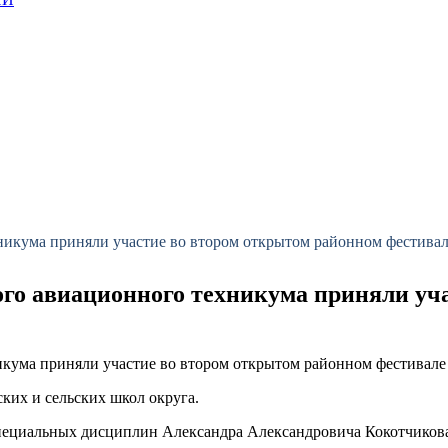
хникума приняли участие во втором открытом районном фестива
кого авиационного техникума приняли уч
никума приняли участие во втором открытом районном фестивал
ких и сельских школ округа.
пециальных дисциплин Александра Александровича Кокотчикова 