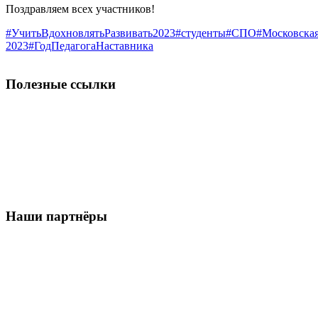
Поздравляем всех участников!
#УчитьВдохновлятьРазвивать2023
#студенты
#СПО
#Московская
2023
#ГодПедагогаНаставника
Полезные ссылки
Наши партнёры