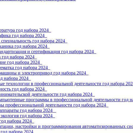
ратура год набора 2024_
фика год набора 2024_
 специальность год набора 2024_
ханика год набора 2024_
андартизация и сертификация год набора 2024_
 год набора 2024_
ие год набора 2024_
ематка год набора 2024_
 машины и электропривод год набора 2024_
од набора 2024_
е технологии в профессиональной деятельности год набора 202
ность год набора 2024_
инимательской деятельности год набора 2024_
мпьютерные программы в профессиональной деятельности год н
вы профессиональной деятельности год набора 2024_
аппараты год набора 2024 _
экология год набора 2024_
год набора 2024_
атации, настройки и программирования автоматизированных сис
год набора 2024_