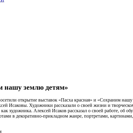
м нашу землю детям»
етили открытие выставок «Пасха красная» и «Сохраним нашу 
ей Исаковы. Художники рассказали о своей жизни и творческом
ак художника. Алексей Исаков рассказал о своей работе, об об
отами в декоративно-прикладном жанре, портретами, картинами
м