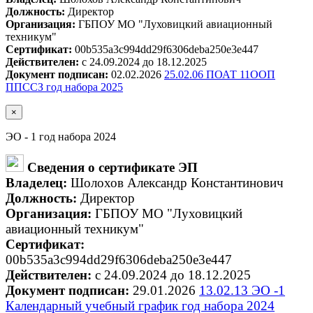
Должность:
Директор
Организация:
ГБПОУ МО "Луховицкий авиационный
техникум"
Сертификат:
00b535a3c994dd29f6306deba250e3e447
Действителен:
с 24.09.2024 до 18.12.2025
Документ подписан:
02.02.2026
25.02.06 ПОАТ 11ООП
ППССЗ год набора 2025
×
ЭО - 1 год набора 2024
Сведения о сертификате ЭП
Владелец:
Шолохов Александр Константинович
Должность:
Директор
Организация:
ГБПОУ МО "Луховицкий
авиационный техникум"
Сертификат:
00b535a3c994dd29f6306deba250e3e447
Действителен:
с 24.09.2024 до 18.12.2025
Документ подписан:
29.01.2026
13.02.13 ЭО -1
Календарный учебный график год набора 2024