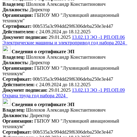
Владелец:
Шолохов Александр Константинович
Должность:
Директор
Организация:
ГБПОУ МО "Луховицкий авиационный
техникум"
Сертификат:
00b535a3c994dd29f6306deba250e3e447
Действителен:
с 24.09.2024 до 18.12.2025
Документ подписан:
29.01.2025
13.02.13 ЭО -1 РП.ОП.06
Электрические машины и электропривод год набора 2024_
Сведения о сертификате ЭП
Владелец:
Шолохов Александр Константинович
Должность:
Директор
Организация:
ГБПОУ МО "Луховицкий авиационный
техникум"
Сертификат:
00b535a3c994dd29f6306deba250e3e447
Действителен:
с 24.09.2024 до 18.12.2025
Документ подписан:
29.01.2025
13.02.13 ЭО -1 РП.ОП.09
Охрана труда год набора 2024_
Сведения о сертификате ЭП
Владелец:
Шолохов Александр Константинович
Должность:
Директор
Организация:
ГБПОУ МО "Луховицкий авиационный
техникум"
Сертификат:
00b535a3c994dd29f6306deba250e3e447