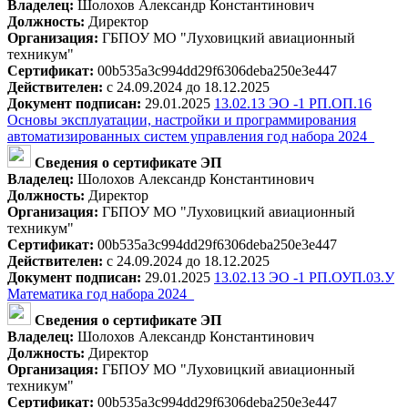
Владелец:
Шолохов Александр Константинович
Должность:
Директор
Организация:
ГБПОУ МО "Луховицкий авиационный
техникум"
Сертификат:
00b535a3c994dd29f6306deba250e3e447
Действителен:
с 24.09.2024 до 18.12.2025
Документ подписан:
29.01.2025
13.02.13 ЭО -1 РП.ОП.16
Основы эксплуатации, настройки и программирования
автоматизированных систем управления год набора 2024_
Сведения о сертификате ЭП
Владелец:
Шолохов Александр Константинович
Должность:
Директор
Организация:
ГБПОУ МО "Луховицкий авиационный
техникум"
Сертификат:
00b535a3c994dd29f6306deba250e3e447
Действителен:
с 24.09.2024 до 18.12.2025
Документ подписан:
29.01.2025
13.02.13 ЭО -1 РП.ОУП.03.У
Математика год набора 2024_
Сведения о сертификате ЭП
Владелец:
Шолохов Александр Константинович
Должность:
Директор
Организация:
ГБПОУ МО "Луховицкий авиационный
техникум"
Сертификат:
00b535a3c994dd29f6306deba250e3e447