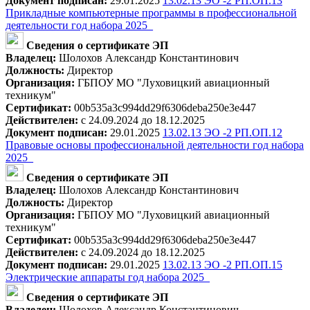
Документ подписан:
29.01.2025
13.02.13 ЭО -2 РП.ОП.13
Прикладные компьютерные программы в профессиональной
деятельности год набора 2025_
Сведения о сертификате ЭП
Владелец:
Шолохов Александр Константинович
Должность:
Директор
Организация:
ГБПОУ МО "Луховицкий авиационный
техникум"
Сертификат:
00b535a3c994dd29f6306deba250e3e447
Действителен:
с 24.09.2024 до 18.12.2025
Документ подписан:
29.01.2025
13.02.13 ЭО -2 РП.ОП.12
Правовые основы профессиональной деятельности год набора
2025_
Сведения о сертификате ЭП
Владелец:
Шолохов Александр Константинович
Должность:
Директор
Организация:
ГБПОУ МО "Луховицкий авиационный
техникум"
Сертификат:
00b535a3c994dd29f6306deba250e3e447
Действителен:
с 24.09.2024 до 18.12.2025
Документ подписан:
29.01.2025
13.02.13 ЭО -2 РП.ОП.15
Электрические аппараты год набора 2025_
Сведения о сертификате ЭП
Владелец:
Шолохов Александр Константинович