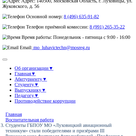
Адрес: 140500, Московская Область, г. Луховицы, ул.
Жуковского, д. 56
Основной номер:
8 (496) 635-91-82
Телефон приёмной комиссии:
8 (991) 265-35-22
Время работы: Понедельник - пятница с 9:00 - 16:00
Email:
mo_luhavictechn@mosreg.ru
Об организации
▼
Главная
▼
Абитуриенту
▼
Студенту
▼
Выпускнику
▼
Педагогу
▼
Противодействие коррупции
Главная
Воспитательная работа
Студенты ГБПОУ МО «Луховицкий авиационный
техникум» стали победителями и призёрами III