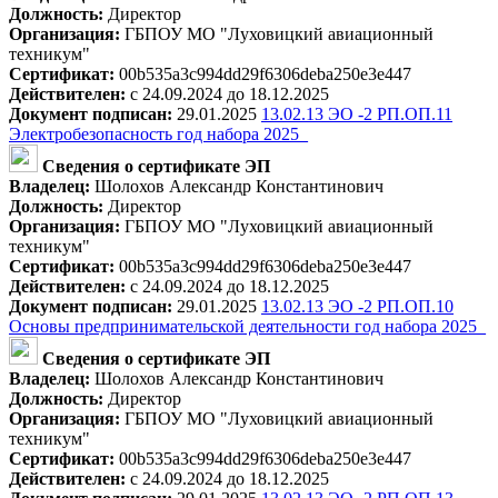
Должность:
Директор
Организация:
ГБПОУ МО "Луховицкий авиационный
техникум"
Сертификат:
00b535a3c994dd29f6306deba250e3e447
Действителен:
с 24.09.2024 до 18.12.2025
Документ подписан:
29.01.2025
13.02.13 ЭО -2 РП.ОП.11
Электробезопасность год набора 2025_
Сведения о сертификате ЭП
Владелец:
Шолохов Александр Константинович
Должность:
Директор
Организация:
ГБПОУ МО "Луховицкий авиационный
техникум"
Сертификат:
00b535a3c994dd29f6306deba250e3e447
Действителен:
с 24.09.2024 до 18.12.2025
Документ подписан:
29.01.2025
13.02.13 ЭО -2 РП.ОП.10
Основы предпринимательской деятельности год набора 2025_
Сведения о сертификате ЭП
Владелец:
Шолохов Александр Константинович
Должность:
Директор
Организация:
ГБПОУ МО "Луховицкий авиационный
техникум"
Сертификат:
00b535a3c994dd29f6306deba250e3e447
Действителен:
с 24.09.2024 до 18.12.2025