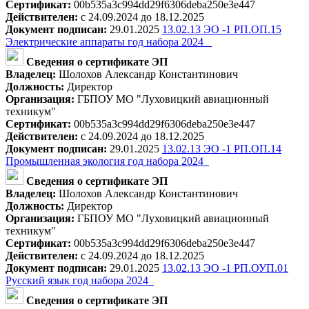
Сертификат:
00b535a3c994dd29f6306deba250e3e447
Действителен:
с 24.09.2024 до 18.12.2025
Документ подписан:
29.01.2025
13.02.13 ЭО -1 РП.ОП.15
Электрические аппараты год набора 2024 _
Сведения о сертификате ЭП
Владелец:
Шолохов Александр Константинович
Должность:
Директор
Организация:
ГБПОУ МО "Луховицкий авиационный
техникум"
Сертификат:
00b535a3c994dd29f6306deba250e3e447
Действителен:
с 24.09.2024 до 18.12.2025
Документ подписан:
29.01.2025
13.02.13 ЭО -1 РП.ОП.14
Промышленная экология год набора 2024_
Сведения о сертификате ЭП
Владелец:
Шолохов Александр Константинович
Должность:
Директор
Организация:
ГБПОУ МО "Луховицкий авиационный
техникум"
Сертификат:
00b535a3c994dd29f6306deba250e3e447
Действителен:
с 24.09.2024 до 18.12.2025
Документ подписан:
29.01.2025
13.02.13 ЭО -1 РП.ОУП.01
Русский язык год набора 2024_
Сведения о сертификате ЭП