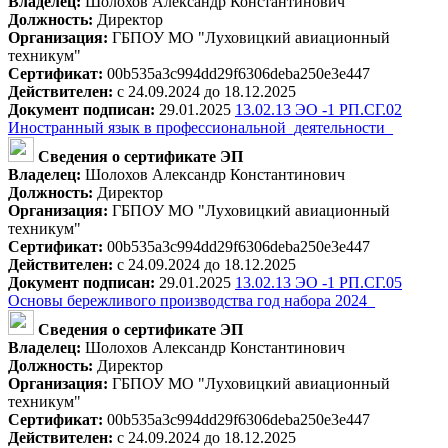
Владелец:
Шолохов Александр Константинович
Должность:
Директор
Организация:
ГБПОУ МО "Луховицкий авиационный
техникум"
Сертификат:
00b535a3c994dd29f6306deba250e3e447
Действителен:
с 24.09.2024 до 18.12.2025
Документ подписан:
29.01.2025
13.02.13 ЭО -1 РП.СГ.02
Иностранный язык в профессиональной_деятельности_
Сведения о сертификате ЭП
Владелец:
Шолохов Александр Константинович
Должность:
Директор
Организация:
ГБПОУ МО "Луховицкий авиационный
техникум"
Сертификат:
00b535a3c994dd29f6306deba250e3e447
Действителен:
с 24.09.2024 до 18.12.2025
Документ подписан:
29.01.2025
13.02.13 ЭО -1 РП.СГ.05
Основы бережливого производства год набора 2024_
Сведения о сертификате ЭП
Владелец:
Шолохов Александр Константинович
Должность:
Директор
Организация:
ГБПОУ МО "Луховицкий авиационный
техникум"
Сертификат:
00b535a3c994dd29f6306deba250e3e447
Действителен:
с 24.09.2024 до 18.12.2025