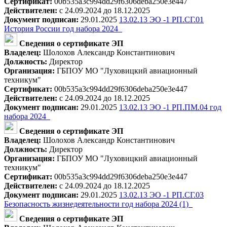
Сертификат:
00b535a3c994dd29f6306deba250e3e447
Действителен:
с 24.09.2024 до 18.12.2025
Документ подписан:
29.01.2025
13.02.13 ЭО -1 РП.СГ.01
История России год набора 2024_
Сведения о сертификате ЭП
Владелец:
Шолохов Александр Константинович
Должность:
Директор
Организация:
ГБПОУ МО "Луховицкий авиационный
техникум"
Сертификат:
00b535a3c994dd29f6306deba250e3e447
Действителен:
с 24.09.2024 до 18.12.2025
Документ подписан:
29.01.2025
13.02.13 ЭО -1 РП.ПМ.04 год
набора 2024_
Сведения о сертификате ЭП
Владелец:
Шолохов Александр Константинович
Должность:
Директор
Организация:
ГБПОУ МО "Луховицкий авиационный
техникум"
Сертификат:
00b535a3c994dd29f6306deba250e3e447
Действителен:
с 24.09.2024 до 18.12.2025
Документ подписан:
29.01.2025
13.02.13 ЭО -1 РП.СГ.03
Безопасность жизнедеятельности год набора 2024 (1)_
Сведения о сертификате ЭП