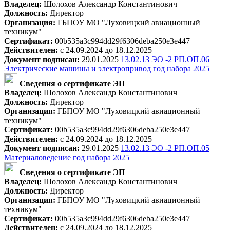
Владелец:
Шолохов Александр Константинович
Должность:
Директор
Организация:
ГБПОУ МО "Луховицкий авиационный
техникум"
Сертификат:
00b535a3c994dd29f6306deba250e3e447
Действителен:
с 24.09.2024 до 18.12.2025
Документ подписан:
29.01.2025
13.02.13 ЭО -2 РП.ОП.06
Электрические машины и электропривод год набора 2025_
Сведения о сертификате ЭП
Владелец:
Шолохов Александр Константинович
Должность:
Директор
Организация:
ГБПОУ МО "Луховицкий авиационный
техникум"
Сертификат:
00b535a3c994dd29f6306deba250e3e447
Действителен:
с 24.09.2024 до 18.12.2025
Документ подписан:
29.01.2025
13.02.13 ЭО -2 РП.ОП.05
Материаловедение год набора 2025_
Сведения о сертификате ЭП
Владелец:
Шолохов Александр Константинович
Должность:
Директор
Организация:
ГБПОУ МО "Луховицкий авиационный
техникум"
Сертификат:
00b535a3c994dd29f6306deba250e3e447
Действителен:
с 24.09.2024 до 18.12.2025