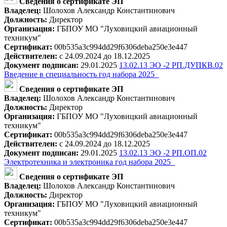
Сведения о сертификате ЭП
Владелец:
Шолохов Александр Константинович
Должность:
Директор
Организация:
ГБПОУ МО "Луховицкий авиационный
техникум"
Сертификат:
00b535a3c994dd29f6306deba250e3e447
Действителен:
с 24.09.2024 до 18.12.2025
Документ подписан:
29.01.2025
13.02.13 ЭО -2 РП.ДУПКВ.02
Введение в специальность год набора 2025_
Сведения о сертификате ЭП
Владелец:
Шолохов Александр Константинович
Должность:
Директор
Организация:
ГБПОУ МО "Луховицкий авиационный
техникум"
Сертификат:
00b535a3c994dd29f6306deba250e3e447
Действителен:
с 24.09.2024 до 18.12.2025
Документ подписан:
29.01.2025
13.02.13 ЭО -2 РП.ОП.02
Электротехника и электроника год набора 2025_
Сведения о сертификате ЭП
Владелец:
Шолохов Александр Константинович
Должность:
Директор
Организация:
ГБПОУ МО "Луховицкий авиационный
техникум"
Сертификат:
00b535a3c994dd29f6306deba250e3e447