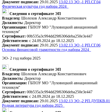
Документ подписан:
29.01.2025
13.02.13 ЭО -1 РП.СГ.04
Физическая культура год набора 2024_
Сведения о сертификате ЭП
Владелец:
Шолохов Александр Константинович
Должность:
Директор
Организация:
ГБПОУ МО "Луховицкий авиационный
техникум"
Сертификат:
00b535a3c994dd29f6306deba250e3e447
Действителен:
с 24.09.2024 до 18.12.2025
Документ подписан:
29.01.2025
13.02.13 ЭО -1 РП.СГ.06
Основы финансовой грамотности год набора 2024_
ЭО- 2 год набора 2025
Сведения о сертификате ЭП
Владелец:
Шолохов Александр Константинович
Должность:
Директор
Организация:
ГБПОУ МО "Луховицкий авиационный
техникум"
Сертификат:
00b535a3c994dd29f6306deba250e3e447
Действителен:
с 24.09.2024 до 18.12.2025
Документ подписан:
29.01.2025
13.02.13 ЭО -2 РП.ДУПКВ.01
Родная литература год набора 2025_