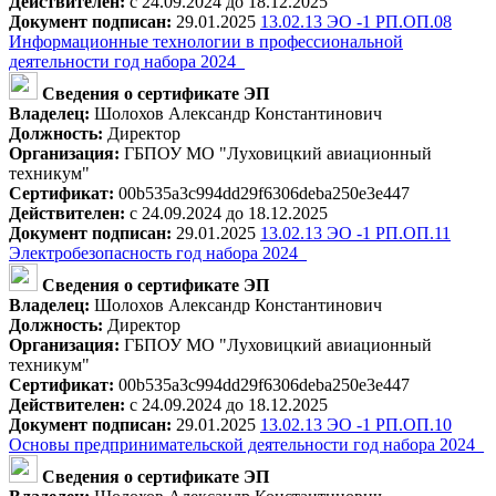
Действителен:
с 24.09.2024 до 18.12.2025
Документ подписан:
29.01.2025
13.02.13 ЭО -1 РП.ОП.08
Информационные технологии в профессиональной
деятельности год набора 2024_
Сведения о сертификате ЭП
Владелец:
Шолохов Александр Константинович
Должность:
Директор
Организация:
ГБПОУ МО "Луховицкий авиационный
техникум"
Сертификат:
00b535a3c994dd29f6306deba250e3e447
Действителен:
с 24.09.2024 до 18.12.2025
Документ подписан:
29.01.2025
13.02.13 ЭО -1 РП.ОП.11
Электробезопасность год набора 2024_
Сведения о сертификате ЭП
Владелец:
Шолохов Александр Константинович
Должность:
Директор
Организация:
ГБПОУ МО "Луховицкий авиационный
техникум"
Сертификат:
00b535a3c994dd29f6306deba250e3e447
Действителен:
с 24.09.2024 до 18.12.2025
Документ подписан:
29.01.2025
13.02.13 ЭО -1 РП.ОП.10
Основы предпринимательской деятельности год набора 2024_
Сведения о сертификате ЭП