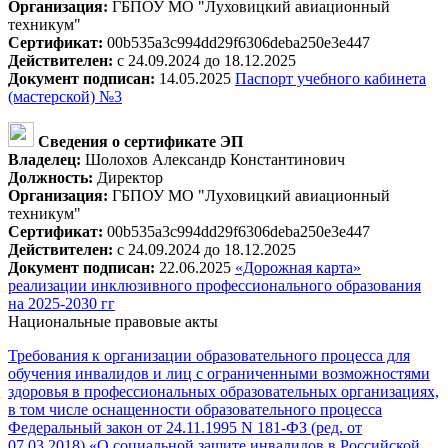
Организация:
ГБПОУ МО "Луховицкий авиационный
техникум"
Сертификат:
00b535a3c994dd29f6306deba250e3e447
Действителен:
с 24.09.2024 до 18.12.2025
Документ подписан:
14.05.2025
Паспорт учебного кабинета
(мастерской) №3
Сведения о сертификате ЭП
Владелец:
Шолохов Александр Константинович
Должность:
Директор
Организация:
ГБПОУ МО "Луховицкий авиационный
техникум"
Сертификат:
00b535a3c994dd29f6306deba250e3e447
Действителен:
с 24.09.2024 до 18.12.2025
Документ подписан:
22.06.2025
«Дорожная карта»
реализации инклюзивного профессионального образования
на 2025-2030 гг
Национальные правовые акты
Требования к организации образовательного процесса для
обучения инвалидов и лиц с ограниченными возможностями
здоровья в профессиональных образовательных организациях,
в том числе оснащенности образовательного процесса
Федеральный закон от 24.11.1995 N 181-ФЗ (ред. от
07.03.2018) «О социальной защите инвалидов в Российской