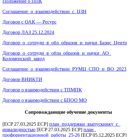
Положение о ППК
Соглашение_​о_​взаимодействии_​с_​ЦЗН
Договор с ОАК — Ресурс
Договор ЛАЗ 25.12.2024
Договор_​о_​сотрудн_​в_​обл_​образов_​и_​науки_​Базис_​Центр
Договор_​о_​сотрудн_​в_​обла_​образов_​и_​науки_​АО_​
Коломенский_​завод
Соглашение_​о_​взаимодействии_​РУМЦ_​СПО_​и_​ВО_​2023
Договор ВНИКТИ
Договор о взаимодействии с ТПМПК
Договор о взаимодействии с БПОО МО
Сопровождающие обучение документы
[ECP 27.03.2025 ECP]
план_​поддержки_​выпускнику_​с_​
инвалидностью
[ECP 27.03.2025 ECP]
план_​
профориентационной_​работы_​25-26
[ECP 05.12.2025 ECP]